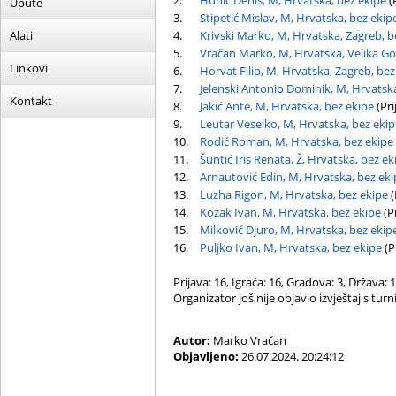
2.
Hunić Denis, M, Hrvatska, bez ekipe
(
Upute
3.
Stipetić Mislav, M, Hrvatska, bez ekip
Alati
4.
Krivski Marko, M, Hrvatska, Zagreb, b
5.
Vračan Marko, M, Hrvatska, Velika Gor
Linkovi
6.
Horvat Filip, M, Hrvatska, Zagreb, bez
7.
Jelenski Antonio Dominik, M, Hrvatska
Kontakt
8.
Jakić Ante, M, Hrvatska, bez ekipe
(Pri
9.
Leutar Veselko, M, Hrvatska, bez ekip
10.
Rodić Roman, M, Hrvatska, bez ekipe
11.
Šuntić Iris Renata, Ž, Hrvatska, bez ek
12.
Arnautović Edin, M, Hrvatska, bez eki
13.
Luzha Rigon, M, Hrvatska, bez ekipe
(
14.
Kozak Ivan, M, Hrvatska, bez ekipe
(Pr
15.
Milković Djuro, M, Hrvatska, bez ekip
16.
Puljko Ivan, M, Hrvatska, bez ekipe
(P
Prijava: 16, Igrača: 16, Gradova: 3, Država: 1
Organizator još nije objavio izvještaj s turni
Autor:
Marko Vračan
Objavljeno:
26.07.2024. 20:24:12