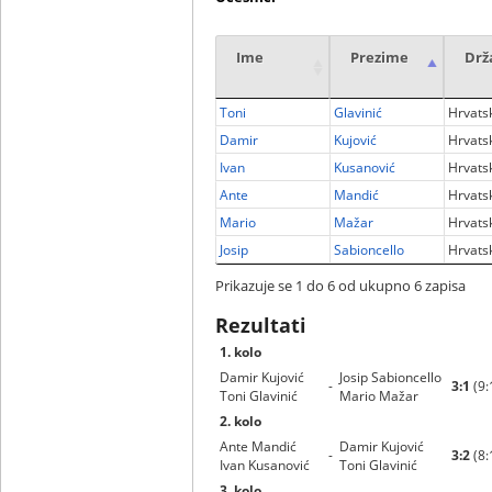
Ime
Prezime
Drž
Toni
Glavinić
Hrvats
Damir
Kujović
Hrvats
Ivan
Kusanović
Hrvats
Ante
Mandić
Hrvats
Mario
Mažar
Hrvats
Josip
Sabioncello
Hrvats
Prikazuje se 1 do 6 od ukupno 6 zapisa
Rezultati
1. kolo
Damir Kujović
Josip Sabioncello
-
3:1
(9:
Toni Glavinić
Mario Mažar
2. kolo
Ante Mandić
Damir Kujović
-
3:2
(8:
Ivan Kusanović
Toni Glavinić
3. kolo