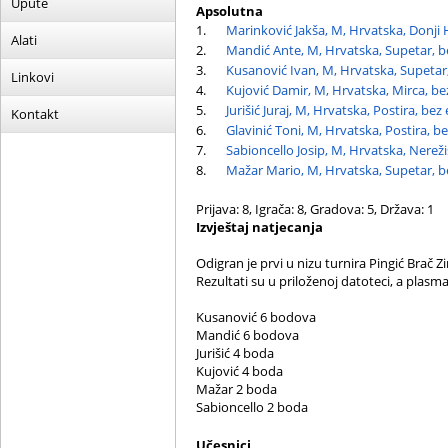
Upute
Apsolutna
1.
Marinković Jakša, M, Hrvatska, Donji
Alati
2.
Mandić Ante, M, Hrvatska, Supetar, b
3.
Kusanović Ivan, M, Hrvatska, Supetar
Linkovi
4.
Kujović Damir, M, Hrvatska, Mirca, be
5.
Jurišić Juraj, M, Hrvatska, Postira, bez
Kontakt
6.
Glavinić Toni, M, Hrvatska, Postira, b
7.
Sabioncello Josip, M, Hrvatska, Nereži
8.
Mažar Mario, M, Hrvatska, Supetar, b
Prijava: 8, Igrača: 8, Gradova: 5, Država: 1
Izvještaj natjecanja
Odigran je prvi u nizu turnira Pingić Brač Z
Rezultati su u priloženoj datoteci, a plas
Kusanović 6 bodova
Mandić 6 bodova
Jurišić 4 boda
Kujović 4 boda
Mažar 2 boda
Sabioncello 2 boda
Učesnici