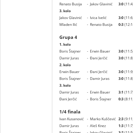
Renato Busija
-
Jakov Glavinić
3:0
(11:4,
3. kolo
Jakov Glavinić
-
Ivica Ivelić
3:0
(11:6,
Mladen Ilić
-
Renato Busija
0:3
(12:1
Grupa 4
1. kolo
Boris Štajner
-
Erwin Bauer
3:0
(11:5,
Damir Juras
-
Đani Jerčić
3:0
(11:8,
2. kolo
Erwin Bauer
-
Đani Jerčić
3:0
(11:9,
Boris Štajner
-
Damir Juras
3:0
(11:8,
3. kolo
Damir Juras
-
Erwin Bauer
3:1
(11:7,
Đani Jerčić
-
Boris Štajner
0:3
(8:11,
1/4 finala
Ivan Kusanović
-
Marko Kuščević
2:3
(9:11,
Damir Juras
-
Aleš Knez
1:3
(11:7,
Boris Štajner
-
Jakov Glavinić
3:2
(11:5,