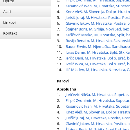
2.
Filipić Zvonimir, M, Hrvatska, Supetar
Upute
3.
Kusanović Ivan, M, Hrvatska, Supetar,
Alati
4.
Knez Aleš, M, Slovenija, Dol pri Hrast
5.
Jurišić Juraj, M, Hrvatska, Postira, Post
Linkovi
6.
Glavinić Jakov, M, Hrvatska, Postira, 
7.
Štajner Boris, M, Srbija, Novi Sad, bez
Kontakt
8.
Kuščević Marko, M, Hrvatska, Split, b
9.
Busija Renato, M, Hrvatska, Slavonski
10.
Bauer Erwin, M, Njemačka, Sandhause
11.
Juras Damir, M, Hrvatska, Split, Stk Ka
12.
Jerčić Đani, M, Hrvatska, Bol o. Brač, 
13.
Ivelić Ivica, M, Hrvatska, Bol o. Brač, 
14.
Ilić Mladen, M, Hrvatska, Nerezisca, G
Parovi
Apsolutna
1.
Juričević Nikša, M, Hrvatska, Supetar,
2.
Filipić Zvonimir, M, Hrvatska, Supetar
3.
Kusanović Ivan, M, Hrvatska, Supetar,
4.
Knez Aleš, M, Slovenija, Dol pri Hrast
5.
Jurišić Juraj, M, Hrvatska, Postira, Post
6.
Glavinić Jakov, M, Hrvatska, Postira, 
7.
Štajner Boris, M, Srbija, Novi Sad, bez