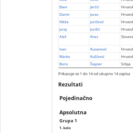
Đani
Jerčić
Hrvats
Damir
Juras
Hrvats
Nikša
Juričević
Hrvats
Juraj
Jurišić
Hrvats
Aleš
Knez
Sloveni
Ivan
Kusanović
Hrvats
Marko
Kuščević
Hrvats
Boris
Štajner
Srbija
Prikazuje se 1 do 14 od ukupno 14 zapisa
Rezultati
Pojedinačno
Apsolutna
Grupa 1
1. kolo