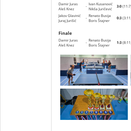
Damir Juras
Ivan Kusanović
-
3:0
(11:7
Aleš Knez
Nikša Juričević
Jakov Glavinić
Renato Busija
-
0:3
(3:11,
Juraj Jurišić
Boris Štajner
Finale
Damir Juras
Renato Busija
-
1:3
(8:11,
Aleš Knez
Boris Štajner