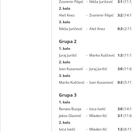
Zvonimir Filipić
-
Nikša Juričević
3:1
(11:1,
2. kolo
Aleš Knez
-
Zvonimir Filipić
3:2
(14:12
3. kolo
Nikša Juričević
-
Aleš Knez
0:3
(2:11,
Grupa 2
1. kolo
Juraj Jurišić
-
Marko Kuščević
1:3
(11:1
2. kolo
Ivan Kusanović
-
Juraj Jurišić
3:0
(11:6,
3. kolo
Marko Kuščević
-
Ivan Kusanović
0:3
(5:11,
Grupa 3
1. kolo
Renato Busija
-
Ivica Ivelić
3:0
(14:1
Jakov Glavinić
-
Mladen Ilić
3:1
(11:6,
2. kolo
Ivica Ivelić
-
Mladen Ilić
1:3
(6:11,