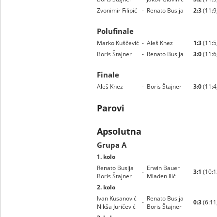
Zvonimir Filipić
-
Renato Busija
2:3
(11:9,
Polufinale
Marko Kuščević
-
Aleš Knez
1:3
(11:5,
Boris Štajner
-
Renato Busija
3:0
(11:6,
Finale
Aleš Knez
-
Boris Štajner
3:0
(11:4,
Parovi
Apsolutna
Grupa A
1. kolo
Renato Busija
Erwin Bauer
-
3:1
(10:12
Boris Štajner
Mladen Ilić
2. kolo
Ivan Kusanović
Renato Busija
-
0:3
(6:11
Nikša Juričević
Boris Štajner