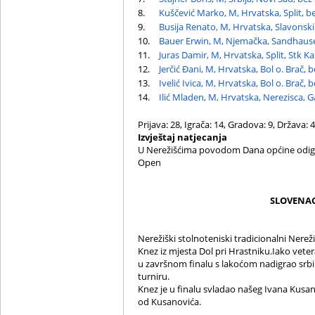
8.
Kuščević Marko, M, Hrvatska, Split, b
9.
Busija Renato, M, Hrvatska, Slavonski
10.
Bauer Erwin, M, Njemačka, Sandhause
11.
Juras Damir, M, Hrvatska, Split, Stk Ka
12.
Jerčić Đani, M, Hrvatska, Bol o. Brač, 
13.
Ivelić Ivica, M, Hrvatska, Bol o. Brač, 
14.
Ilić Mladen, M, Hrvatska, Nerezisca, G
Prijava: 28, Igrača: 14, Gradova: 9, Država: 4
Izvještaj natjecanja
U Nerežišćima povodom Dana općine odigra
Open
SLOVENAC
Nerežiški stolnoteniski tradicionalni Ner
Knez iz mjesta Dol pri Hrastniku.Iako vetera
u završnom finalu s lakoćom nadigrao srbina
turniru.
Knez je u finalu svladao našeg Ivana Kusan
od Kusanovića.