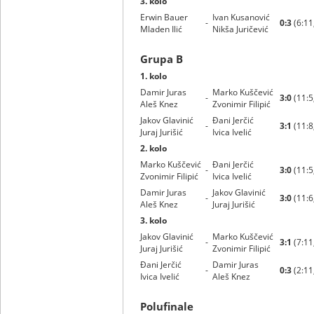
3. kolo
Erwin Bauer
Ivan Kusanović
-
0:3
(6:11
Mladen Ilić
Nikša Juričević
Grupa B
1. kolo
Damir Juras
Marko Kuščević
-
3:0
(11:5,
Aleš Knez
Zvonimir Filipić
Jakov Glavinić
Đani Jerčić
-
3:1
(11:8,
Juraj Jurišić
Ivica Ivelić
2. kolo
Marko Kuščević
Đani Jerčić
-
3:0
(11:5,
Zvonimir Filipić
Ivica Ivelić
Damir Juras
Jakov Glavinić
-
3:0
(11:6,
Aleš Knez
Juraj Jurišić
3. kolo
Jakov Glavinić
Marko Kuščević
-
3:1
(7:11,
Juraj Jurišić
Zvonimir Filipić
Đani Jerčić
Damir Juras
-
0:3
(2:11,
Ivica Ivelić
Aleš Knez
Polufinale