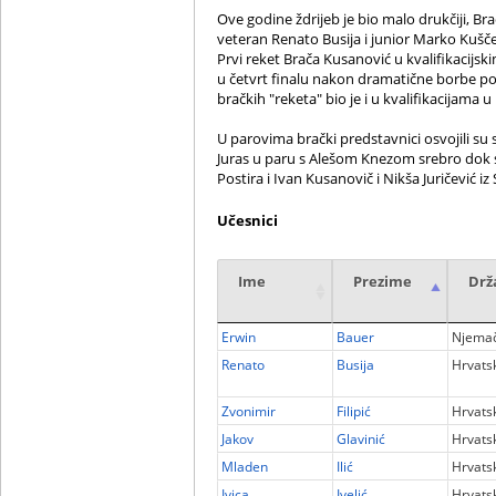
Ove godine ždrijeb je bio malo drukčiji, Bra
veteran Renato Busija i junior Marko Kušče
Prvi reket Brača Kusanović u kvalifikacijsk
u četvrt finalu nakon dramatične borbe po 
bračkih "reketa" bio je i u kvalifikacijama u
U parovima brački predstavnici osvojili su 
Juras u paru s Alešom Knezom srebro dok su 
Postira i Ivan Kusanovič i Nikša Juričević iz
Učesnici
Ime
Prezime
Drž
Erwin
Bauer
Njema
Renato
Busija
Hrvats
Zvonimir
Filipić
Hrvats
Jakov
Glavinić
Hrvats
Mladen
Ilić
Hrvats
Ivica
Ivelić
Hrvats