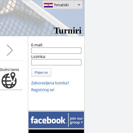
hrvatski
Turniri
E-mail:
Lozinka:
Stolni tenis
Prijavi se
Zaboravljena lozinka?
Registriraj se!