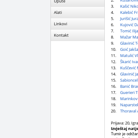
2.
Kusanović
Upute
3.
Kašić Nik
Alati
4.
Kalebić Fr
5.
Jurišić Ju
Linkovi
6.
Kujović D
7.
Tomić Ilij
Kontakt
8.
Mažar Mar
9.
Glavinić T
10.
Goić Jakša
11.
Matulić V
12.
Škarić Iva
13.
Kuščević M
14.
Glavinić J
15.
Sabioncel
16.
Banić Bra
17.
Guerieri 
18.
Marinkovi
19.
Naparstek
20.
Thoraval 
Prijava: 20, Igr
Izvještaj nat
Turnir je održa