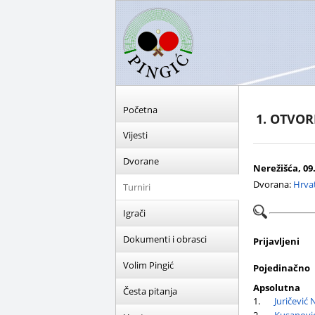
Početna
1. OTVO
Vijesti
Dvorane
Nerežišća, 09.
Dvorana:
Hrva
Turniri
Igrači
Dokumenti i obrasci
Prijavljeni
Volim Pingić
Pojedinačno
Apsolutna
Česta pitanja
1.
Juričević 