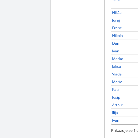
Nikša
Juraj
Frane
Nikola
Damir
Ivan
Marko
Jakša
Vlade
Mario
Paul
Josip
Arthur
Ilija
Ivan
Prikazuje se 1