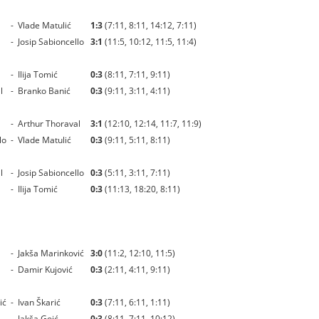
-
Vlade Matulić
1:3
(7:11, 8:11, 14:12, 7:11)
-
Josip Sabioncello
3:1
(11:5, 10:12, 11:5, 11:4)
-
Ilija Tomić
0:3
(8:11, 7:11, 9:11)
l
-
Branko Banić
0:3
(9:11, 3:11, 4:11)
-
Arthur Thoraval
3:1
(12:10, 12:14, 11:7, 11:9)
lo
-
Vlade Matulić
0:3
(9:11, 5:11, 8:11)
l
-
Josip Sabioncello
0:3
(5:11, 3:11, 7:11)
-
Ilija Tomić
0:3
(11:13, 18:20, 8:11)
-
Jakša Marinković
3:0
(11:2, 12:10, 11:5)
-
Damir Kujović
0:3
(2:11, 4:11, 9:11)
ić
-
Ivan Škarić
0:3
(7:11, 6:11, 1:11)
-
Jakša Goić
0:3
(8:11, 7:11, 10:12)