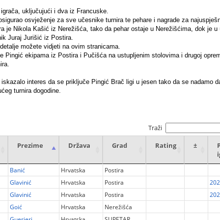
 igrača, uključujući i dva iz Francuske.
osigurao osvježenje za sve učesnike turnira te pehare i nagrade za najuspješn
ra je Nikola Kašić iz Nerežišća, tako da pehar ostaje u Nerežišćima, dok je u 
k Juraj Jurišić iz Postira.
 detalje možete vidjeti na ovim stranicama.
 Pingić ekipama iz Postira i Pučišća na ustupljenim stolovima i drugoj oprem
ira.
 iskazalo interes da se priključe Pingić Brač ligi u jesen tako da se nadamo 
idućeg turnira dogodine.
Traži
Prezime
Država
Grad
Rating
±
Banić
Hrvatska
Postira
Glavinić
Hrvatska
Postira
202
Glavinić
Hrvatska
Postira
202
Goić
Hrvatska
Nerežišća
Guerieri
Hrvatska
SUPETAR