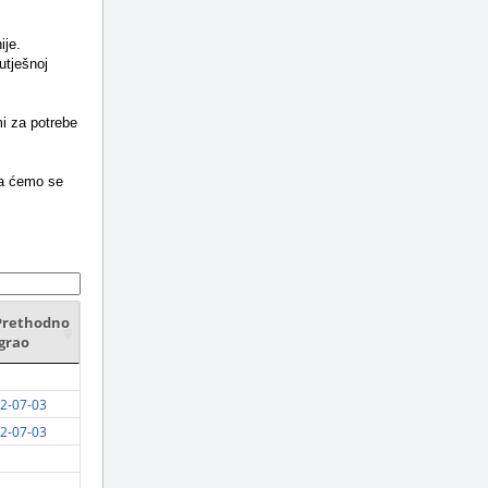
ije.
utješnoj
i za potrebe
da ćemo se
Prethodno
igrao
2-07-03
2-07-03