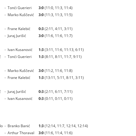
-
Tonći Guerieri
3:0
(11:0, 11:3, 11:4)
-
Marko Kuščević
3:0
(11:3, 11:3, 11:5)
-
Frane Kalebić
0:3
(2:11, 4:11, 3:11)
-
Juraj Jurišić
3:0
(11:6, 11:6, 11:7)
-
Ivan Kusanović
1:3
(3:11, 11:6, 11:13, 6:11)
ć
-
Tonći Guerieri
1:3
(8:11, 8:11, 11:7, 9:11)
-
Marko Kuščević
3:0
(11:2, 11:6, 11:8)
-
Frane Kalebić
1:3
(13:11, 5:11, 8:11, 3:11)
ć
-
Juraj Jurišić
0:3
(2:11, 6:11, 7:11)
-
Ivan Kusanović
0:3
(0:11, 0:11, 0:11)
lo
-
Branko Banić
1:3
(12:14, 11:7, 12:14, 12:14)
-
Arthur Thoraval
3:0
(11:6, 11:4, 11:6)