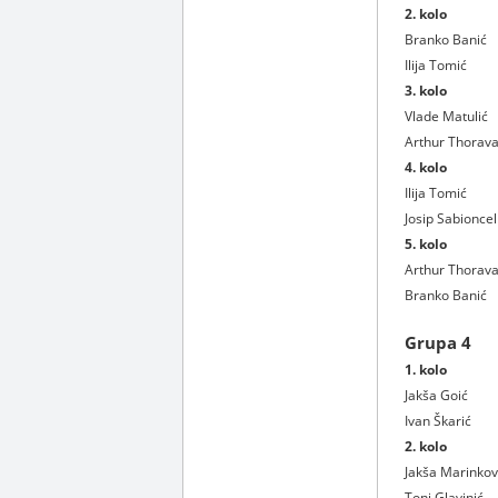
2. kolo
Branko Banić
Ilija Tomić
3. kolo
Vlade Matulić
Arthur Thorava
4. kolo
Ilija Tomić
Josip Sabioncel
5. kolo
Arthur Thorava
Branko Banić
Grupa 4
1. kolo
Jakša Goić
Ivan Škarić
2. kolo
Jakša Marinkov
Toni Glavinić