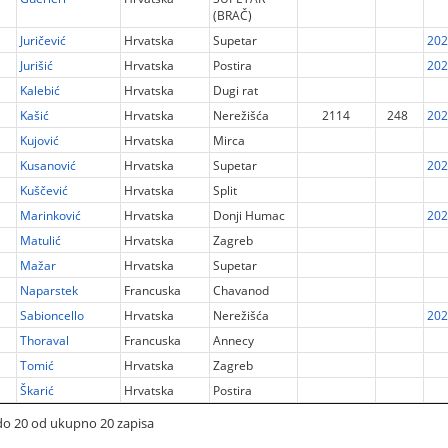
(BRAČ)
Juričević
Hrvatska
Supetar
202
Jurišić
Hrvatska
Postira
202
Kalebić
Hrvatska
Dugi rat
Kašić
Hrvatska
Nerežišća
2114
248
202
Kujović
Hrvatska
Mirca
Kusanović
Hrvatska
Supetar
202
Kuščević
Hrvatska
Split
Marinković
Hrvatska
Donji Humac
202
Matulić
Hrvatska
Zagreb
Mažar
Hrvatska
Supetar
Naparstek
Francuska
Chavanod
Sabioncello
Hrvatska
Nerežišća
202
Thoraval
Francuska
Annecy
Tomić
Hrvatska
Zagreb
Škarić
Hrvatska
Postira
 do 20 od ukupno 20 zapisa