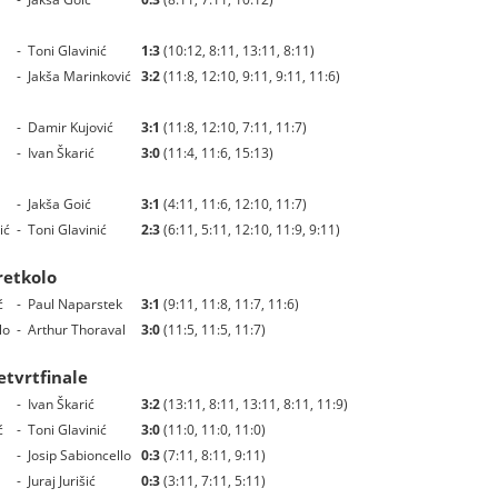
-
Toni Glavinić
1:3
(10:12, 8:11, 13:11, 8:11)
-
Jakša Marinković
3:2
(11:8, 12:10, 9:11, 9:11, 11:6)
-
Damir Kujović
3:1
(11:8, 12:10, 7:11, 11:7)
-
Ivan Škarić
3:0
(11:4, 11:6, 15:13)
-
Jakša Goić
3:1
(4:11, 11:6, 12:10, 11:7)
ić
-
Toni Glavinić
2:3
(6:11, 5:11, 12:10, 11:9, 9:11)
retkolo
ć
-
Paul Naparstek
3:1
(9:11, 11:8, 11:7, 11:6)
lo
-
Arthur Thoraval
3:0
(11:5, 11:5, 11:7)
etvrtfinale
-
Ivan Škarić
3:2
(13:11, 8:11, 13:11, 8:11, 11:9)
ć
-
Toni Glavinić
3:0
(11:0, 11:0, 11:0)
-
Josip Sabioncello
0:3
(7:11, 8:11, 9:11)
-
Juraj Jurišić
0:3
(3:11, 7:11, 5:11)