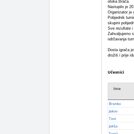
otoka Brača.
Nastupilo je 20
Organizator je 
Pobjednik turni
skupini pobjedni
Sve rezultate i
Zahvaljujemo se
održavanja turn
Dosta igrača je
družiti i prije 
Učesnici
Ime
Branko
Jakov
Toni
Jakša
Tonći