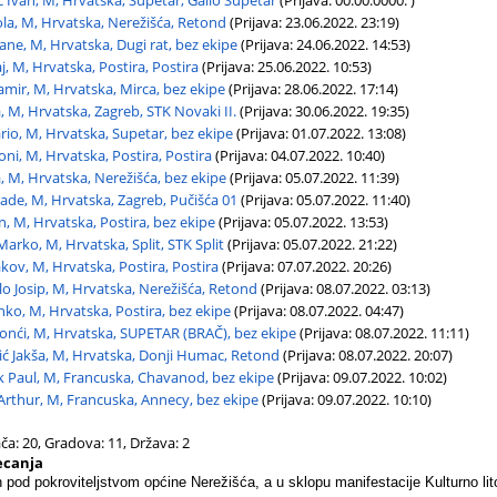
 Ivan, M, Hrvatska, Supetar, Gallo Supetar
(Prijava: 00.00.0000. )
ola, M, Hrvatska, Nerežišća, Retond
(Prijava: 23.06.2022. 23:19)
ane, M, Hrvatska, Dugi rat, bez ekipe
(Prijava: 24.06.2022. 14:53)
raj, M, Hrvatska, Postira, Postira
(Prijava: 25.06.2022. 10:53)
amir, M, Hrvatska, Mirca, bez ekipe
(Prijava: 28.06.2022. 17:14)
a, M, Hrvatska, Zagreb, STK Novaki II.
(Prijava: 30.06.2022. 19:35)
io, M, Hrvatska, Supetar, bez ekipe
(Prijava: 01.07.2022. 13:08)
oni, M, Hrvatska, Postira, Postira
(Prijava: 04.07.2022. 10:40)
, M, Hrvatska, Nerežišća, bez ekipe
(Prijava: 05.07.2022. 11:39)
lade, M, Hrvatska, Zagreb, Pučišća 01
(Prijava: 05.07.2022. 11:40)
n, M, Hrvatska, Postira, bez ekipe
(Prijava: 05.07.2022. 13:53)
arko, M, Hrvatska, Split, STK Split
(Prijava: 05.07.2022. 21:22)
akov, M, Hrvatska, Postira, Postira
(Prijava: 07.07.2022. 20:26)
lo Josip, M, Hrvatska, Nerežišća, Retond
(Prijava: 08.07.2022. 03:13)
nko, M, Hrvatska, Postira, bez ekipe
(Prijava: 08.07.2022. 04:47)
Tonći, M, Hrvatska, SUPETAR (BRAČ), bez ekipe
(Prijava: 08.07.2022. 11:11)
ć Jakša, M, Hrvatska, Donji Humac, Retond
(Prijava: 08.07.2022. 20:07)
 Paul, M, Francuska, Chavanod, bez ekipe
(Prijava: 09.07.2022. 10:02)
Arthur, M, Francuska, Annecy, bez ekipe
(Prijava: 09.07.2022. 10:10)
ača: 20, Gradova: 11, Država: 2
jecanja
n pod pokroviteljstvom općine Nerežišća, a u sklopu manifestacije Kulturno lit