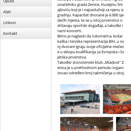
Upute
onačelniku grada Zenice, Husejinu Sm
ajloviću koji je i najzaslužniji za njenu iz
Alati
gradnju. Kapacitet dvorane je 6.000 sje
dećih mjesta, te se u istoj prvenstvo o
Linkovi
državaju sportski događaji, a također i
razni koncerti.
Kontakt
Bitno je naglasiti da rukometna, košar
kaška i teniska reprezentacija BiH, u ov
oj dvorani igraju svoje oficijelne mečev
e u sklopu kvalifikacija za Evropska i Sv
jetska prvenstva.
Također stonoteniski klub „Mladost“ Z
enica je u prethodnom periodu organi
zovao određeni broj takmičenja u istoj.