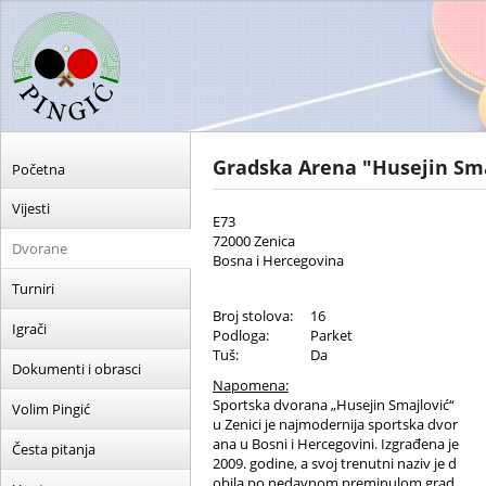
Gradska Arena "Husejin Sm
Početna
Vijesti
E73
72000 Zenica
Dvorane
Bosna i Hercegovina
Turniri
Broj stolova:
16
Igrači
Podloga:
Parket
Tuš:
Da
Dokumenti i obrasci
Napomena:
Sportska dvorana „Husejin Smajlović“
Volim Pingić
u Zenici je najmodernija sportska dvor
ana u Bosni i Hercegovini. Izgrađena je
Česta pitanja
2009. godine, a svoj trenutni naziv je d
obila po nedavnom preminulom grad