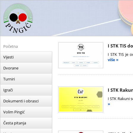
I STK TIS d
Početna
I STK TIS je 
Vijesti
više »
Dvorane
Turniri
I STK Rakun
Igrači
I STK Rakuni s
Dokumenti i obrasci
»
Volim Pingić
Česta pitanja