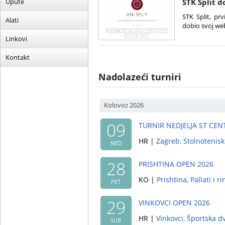
Upute
STK Split d
STK Split, pr
Alati
dobio svoj web
Linkovi
Kontakt
Nadolazeći turniri